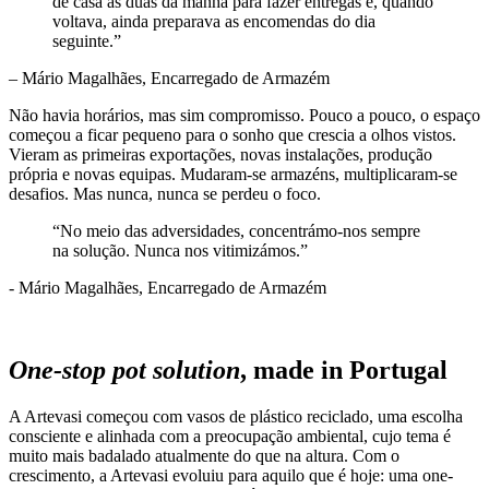
de casa às duas da manhã para fazer entregas e, quando
voltava, ainda preparava as encomendas do dia
seguinte.”
– Mário Magalhães, Encarregado de Armazém
Não havia horários, mas sim compromisso. Pouco a pouco, o espaço
começou a ficar pequeno para o sonho que crescia a olhos vistos.
Vieram as primeiras exportações, novas instalações, produção
própria e novas equipas. Mudaram-se armazéns, multiplicaram-se
desafios. Mas nunca, nunca se perdeu o foco.
“No meio das adversidades, concentrámo-nos sempre
na solução. Nunca nos vitimizámos.”
- Mário Magalhães, Encarregado de Armazém
One-stop pot solution
, made in Portugal
A Artevasi começou com vasos de plástico reciclado, uma escolha
consciente e alinhada com a preocupação ambiental, cujo tema é
muito mais badalado atualmente do que na altura. Com o
crescimento, a Artevasi evoluiu para aquilo que é hoje: uma one-